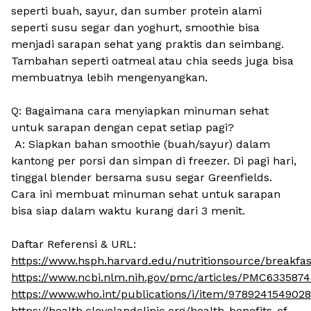
seperti buah, sayur, dan sumber protein alami
seperti susu segar dan yoghurt, smoothie bisa
menjadi sarapan sehat yang praktis dan seimbang.
Tambahan seperti oatmeal atau chia seeds juga bisa
membuatnya lebih mengenyangkan.
Q: Bagaimana cara menyiapkan minuman sehat
untuk sarapan dengan cepat setiap pagi?
A: Siapkan bahan smoothie (buah/sayur) dalam
kantong per porsi dan simpan di freezer. Di pagi hari,
tinggal blender bersama susu segar Greenfields.
Cara ini membuat minuman sehat untuk sarapan
bisa siap dalam waktu kurang dari 3 menit.
Daftar Referensi & URL:
https://www.hsph.harvard.edu/nutritionsource/breakfas
https://www.ncbi.nlm.nih.gov/pmc/articles/PMC6335874
https://www.who.int/publications/i/item/9789241549028
https://health.clevelandclinic.org/health-benefits-of-