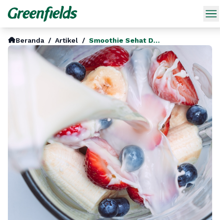
Beranda
/
Artikel
/
Smoothie Sehat Dengan Susu Segar Greenfields 7 Resep Lezat Untuk Sarapan Bergizi