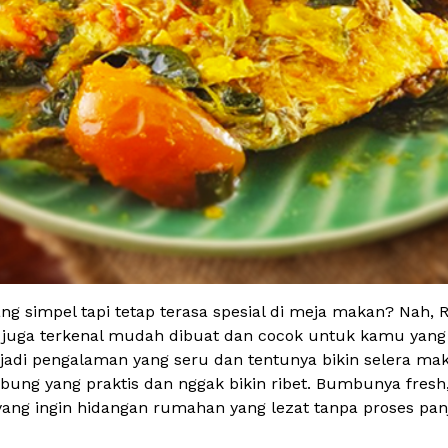
g simpel tapi tetap terasa spesial di meja makan? Nah, R
g juga terkenal mudah dibuat dan cocok untuk kamu yan
adi pengalaman yang seru dan tentunya bikin selera mak
mbung yang praktis dan nggak bikin ribet. Bumbunya fresh,
yang ingin hidangan rumahan yang lezat tanpa proses pan