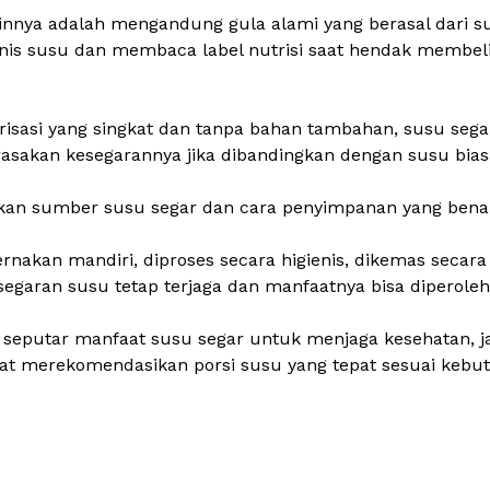
nnya adalah mengandung gula alami yang berasal dari susu
jenis susu dan membaca
label nutrisi
saat hendak membeli
sasi yang singkat dan tanpa bahan tambahan, susu segar
sakan kesegarannya jika dibandingkan dengan susu bias
atikan sumber susu segar dan cara penyimpanan yang bena
ernakan mandiri, diproses secara higienis, dikemas secara 
segaran susu tetap terjaga dan manfaatnya bisa diperole
k seputar manfaat susu segar untuk menjaga kesehatan, j
apat merekomendasikan porsi susu yang tepat sesuai keb