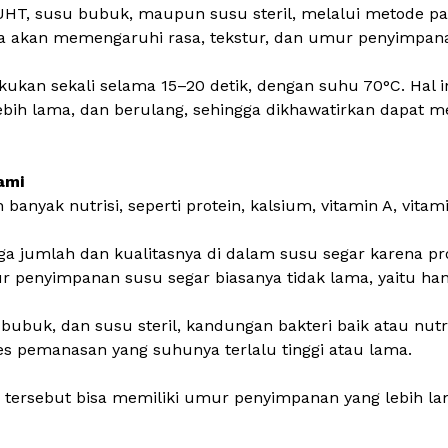
UHT
, susu bubuk, maupun susu steril, melalui metode pa
a akan memengaruhi rasa, tekstur, dan umur penyimpan
akukan sekali selama 15–20 detik, dengan suhu 70°C. Hal i
lebih lama, dan berulang, sehingga dikhawatirkan dapat 
ami
nyak nutrisi, seperti protein,
kalsium
, vitamin A, vitam
a jumlah dan kualitasnya di dalam susu segar karena pros
penyimpanan susu segar biasanya tidak lama, yaitu hany
u bubuk, dan
susu steril
, kandungan bakteri baik atau nutr
s pemanasan yang suhunya terlalu tinggi atau lama.
u tersebut bisa memiliki umur penyimpanan yang lebih l