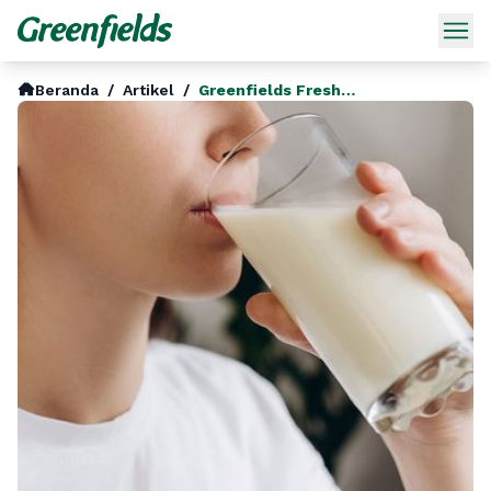
Beranda
/
Artikel
/
Greenfields Freshmilk Punya Kandungan Bio Active Memangnya Apa Sih Itu