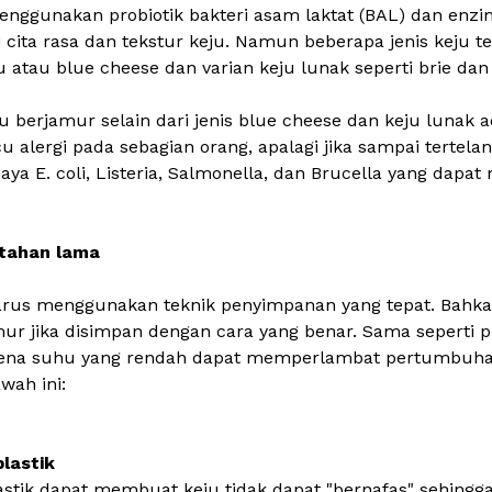
enggunakan probiotik bakteri asam laktat (BAL) dan enzi
cita rasa dan tekstur keju. Namun beberapa jenis keju
ru atau
blue cheese
dan varian keju lunak seperti
brie
da
 berjamur selain dari jenis blue cheese dan keju lunak
 alergi pada sebagian orang, apalagi jika sampai tertel
a E. coli, Listeria, Salmonella, dan Brucella yang dapa
 tahan lama
us menggunakan teknik penyimpanan yang tepat. Bahkan
mur jika disimpan dengan cara yang benar. Sama seperti p
rena suhu yang rendah dapat memperlambat pertumbuhan
wah ini:
lastik
tik dapat membuat keju tidak dapat "bernafas" sehing