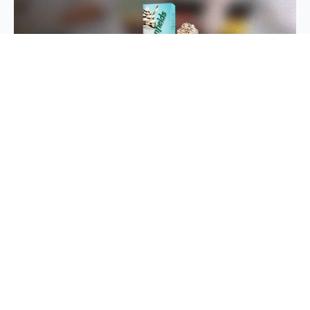
Beli Greenfields di di Toko
Kesayanganmu!