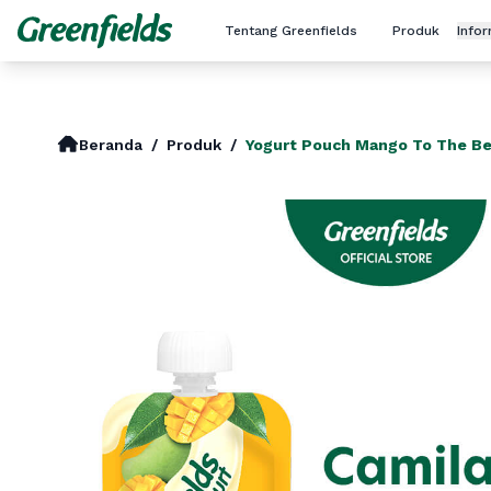
Tentang Greenfields
Produk
Info
Beranda
/
Produk
/
Yogurt Pouch Mango To The B