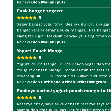
Review Oleh
Meilani putri
Enak banget segerrr
5
Seger banget yogurtnya.. Seenak itu loh, apalagi
banget karena emang suka mangga.. Pas banget
siang terik gini. Makasih banyak ya. Pengiriman c
Review Oleh
Meilani putri
Yogurt Pouch Mango
5
Yogurt Pouch Mango To The Beach segar dan fre
Yougurt dengan Mango. Cocok di minum saat cua
sekarang. #HTCIDxGreenfields & #ReviewHomeTe
Review Oleh
Luthfiana Azizah Prihatiningrum
Enaknya variasi yogurt pouch mango to t
5
Rasanya enak, saya suka dengan rasanya,saya le
saat sudah masuk kulkas. Terimakasih green fi