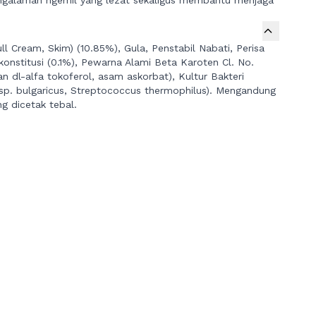
galaman ngemil yang lezat sekaligus membantu menjaga
ll Cream, Skim) (10.85%), Gula, Penstabil Nabati, Perisa
konstitusi (0.1%), Pewarna Alami Beta Karoten Cl. No.
 dl-alfa tokoferol, asam askorbat), Kultur Bakteri
bsp. bulgaricus, Streptococcus thermophilus). Mengandung
ng dicetak tebal.