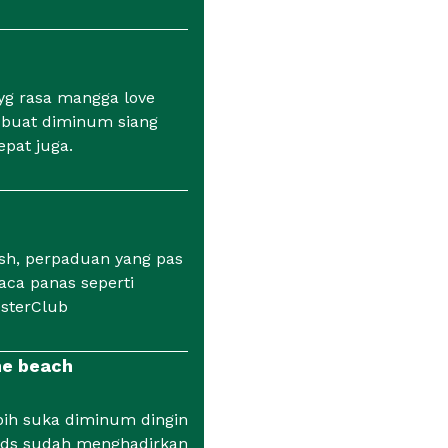
 yg rasa mangga love
 buat diminum siang
epat juga.
sh, perpaduan yang pas
ca panas seperti
sterClub
he beach
bih suka diminum dingin
elds sudah menghadirkan