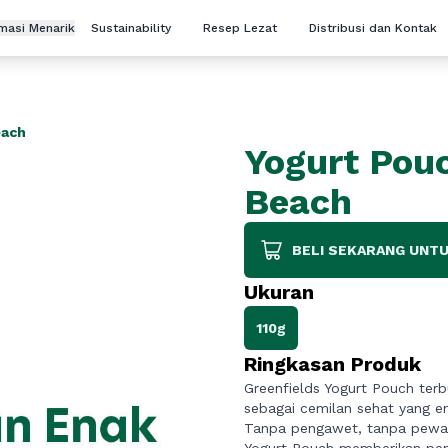
rmasi Menarik
Sustainability
Resep Lezat
Distribusi dan Kontak
each
Yogurt Pou
Beach
BELI SEKARANG UNTU
Ukuran
110g
Ringkasan Produk
Greenfields Yogurt Pouch terb
sebagai cemilan sehat yang e
Tanpa pengawet, tanpa pewarn