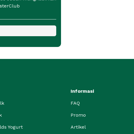
sterClub
Informasi
lk
FAQ
k
Promo
lds Yogurt
Artikel