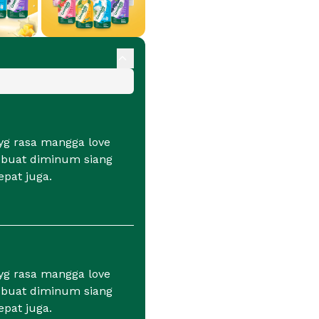
 yg rasa mangga love
 buat diminum siang
epat juga.
 yg rasa mangga love
 buat diminum siang
epat juga.