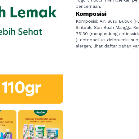
Yogurt Pouch memberikan pen
pencernaan.
Komposisi
Komposisi: Air, Susu Bubuk (Fu
Sintetik, Sari Buah Mangga Re
75130 (mengandung antioksidan
(Lactobacillus delbrueckii su
alergen, lihat daftar bahan ya