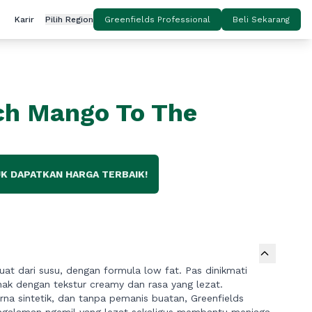
Karir
Pilih Region
Greenfields Professional
Beli Sekarang
ch Mango To The
K DAPATKAN HARGA TERBAIK!
uat dari susu, dengan formula low fat. Pas dinikmati
nak dengan tekstur creamy dan rasa yang lezat.
a sintetik, dan tanpa pemanis buatan, Greenfields