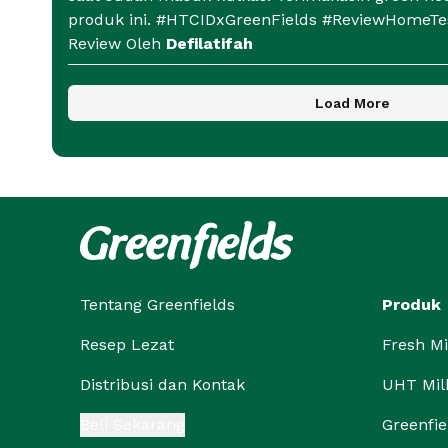
produk ini. #HTCIDxGreenFields #ReviewHomeTe
Review Oleh
Defilatifah
Load More
Tentang Greenfields
Produk
Resep Lezat
Fresh Mi
Distribusi dan Kontak
UHT Mil
Beli Sekarang
Greenfie