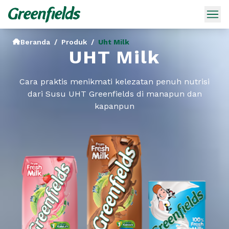
Beranda
/
Produk
/
Uht Milk
UHT Milk
Cara praktis menikmati kelezatan penuh nutrisi
dari Susu UHT Greenfields di manapun dan
kapanpun