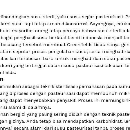
dibandingkan susu steril, yaitu susu segar pasteurisasi. 
lami susu tapi tetap aman dikonsumsi. Sayangnya, edukas
at mayoritas orang tetap percaya bahwa susu steril adal
bagai penghasil susu berkualitas di Indonesia menjadi t
ar belakang tersebut membuat Greenfields tidak hanya ge
alam seputar proses pengolahan susu, serta menghadirka
ntasikan terobosan baru untuk menghadirkan susu pasteur
teri yang tertinggal dalam susu pasteurisasi tak akan te
nfields.
?!
efinisikan sebagai teknik sterilisasi/pemanasan pada suh
i yang diproses dengan pasteurisasi dapat membunuh mik
ang dapat menyebabkan penyakit. Proses ini memungkin
si alami di dalamnya.
 bergizi yang paling sering diolah dengan teknik pasteu
 gizinya. Anda tetap bisa mendapatkan karbohidrat, lem
innya) secara alami dari susu pasteurisasi tanpa proses rek