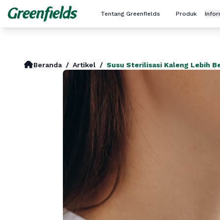
Tentang Greenfields
Produk
Info
Beranda
/
Artikel
/