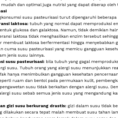
 mudah dan optimal juga nutrisi yang dapat diserap oleh
asi
onsumsi susu pasteurisasi turut dipengaruhi beberapa 
ransi laktosa:
tubuh yang normal dapat memproduksi en
entuk glukosa dan galaktosa. Namun, tidak demikian ha
leransi laktosa tidak menghasilkan enzim tersebut sehing
sar membuat laktosa berfermentasi hingga menyebabkan 
ukan cuma susu pasteurisasi yang memicu gangguan kese
am jenis susu lainnya.
si susu pasteurisasi:
bila tubuh yang gagal memproduks
rgi susu. Tubuh orang yang alergi susu menunjukkan reak
ak hanya menimbulkan gangguan kesehatan pencernaan yan
seperti ruam dan bentol pada permukaan kulit, pembengkak
s pengawetan susu tidak berkaitan dengan alergi susu. De
 alergi susu sebab semua jenis susu yang mengandung k
n gizi susu berkurang drastis:
gizi dalam susu tidak be
yang dilakukan secara tepat malah membuat susu tahan lam