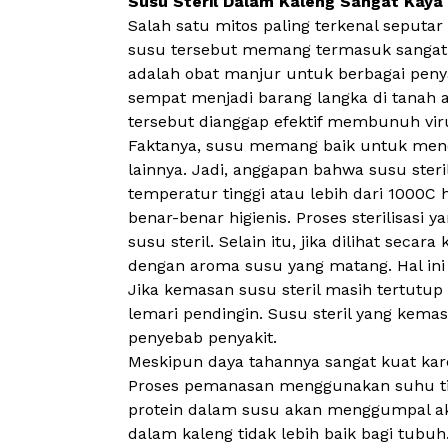
Susu Steril Dalam Kaleng Sangat Kaya 
Salah satu mitos paling terkenal seputar
susu tersebut memang termasuk sangat i
adalah obat manjur untuk berbagai penya
sempat menjadi barang langka di tanah a
tersebut dianggap efektif membunuh vir
Faktanya, susu memang baik untuk menduk
lainnya. Jadi, anggapan bahwa susu steri
temperatur tinggi atau lebih dari 1000
benar-benar higienis. Proses sterilisas
susu steril. Selain itu, jika dilihat seca
dengan aroma susu yang matang. Hal in
Jika kemasan susu steril masih tertutup
lemari pendingin. Susu steril yang kem
penyebab penyakit.
Meskipun daya tahannya sangat kuat kare
Proses pemanasan menggunakan suhu ting
protein dalam susu akan menggumpal akiba
dalam kaleng tidak lebih baik bagi tubuh