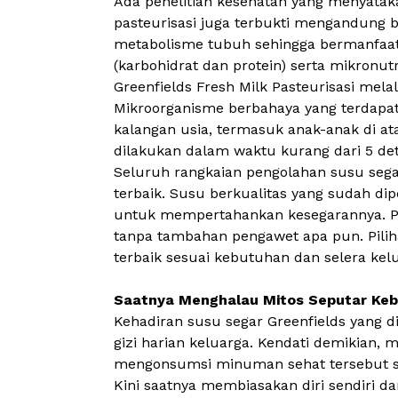
Ada penelitian kesehatan yang menyatak
pasteurisasi juga terbukti mengandung 
metabolisme tubuh sehingga bermanfaat 
(karbohidrat dan protein) serta mikronutr
Greenfields Fresh Milk Pasteurisasi
melalu
Mikroorganisme berbahaya yang terdapa
kalangan usia, termasuk anak-anak di at
dilakukan dalam waktu kurang dari 5 deti
Seluruh rangkaian pengolahan susu sega
terbaik. Susu berkualitas yang sudah dip
untuk mempertahankan kesegarannya. Pro
tanpa tambahan pengawet apa pun. Pili
terbaik sesuai kebutuhan dan selera kel
Saatnya Menghalau Mitos Seputar Ke
Kehadiran susu segar Greenfields yang d
gizi harian keluarga. Kendati demikian
mengonsumsi minuman sehat tersebut se
Kini saatnya membiasakan diri sendiri 