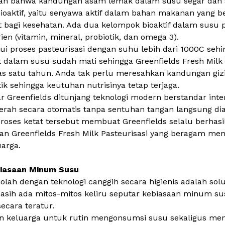
an bahwa kandungan asam lemak dalam susu segar dan su
bioaktif, yaitu senyawa aktif dalam bahan makanan yang
bagi kesehatan. Ada dua kelompok bioaktif dalam susu pa
ien (vitamin, mineral, probiotik, dan omega 3).
i proses pasteurisasi dengan suhu lebih dari 1000C seh
t dalam susu sudah mati sehingga
Greenfields Fresh Milk
as satu tahun. Anda tak perlu meresahkan kandungan gizi
k sehingga keutuhan nutrisinya tetap terjaga.
r Greenfields ditunjang teknologi modern berstandar int
erah secara otomatis tanpa sentuhan tangan langsung dial
ses ketat tersebut membuat Greenfields selalu berhasil
han
Greenfields Fresh Milk Pasteurisasi
yang beragam memb
uarga.
biasaan Minum Susu
iolah dengan teknologi canggih secara higienis adalah s
, masih ada mitos-mitos keliru seputar kebiasaan minum
cara teratur.
dan keluarga untuk rutin mengonsumsi susu sekaligus men