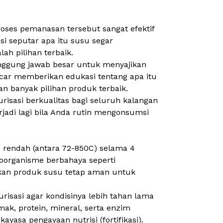
Proses pemanasan tersebut sangat efektif
i seputar apa itu susu segar
ah pilihan terbaik.
anggung jawab besar untuk menyajikan
ncar memberikan edukasi tentang apa itu
n banyak pilihan produk terbaik.
isasi berkualitas bagi seluruh kalangan
rjadi lagi bila Anda rutin mengonsumsi
u rendah (antara 72-850C) selama 4
roorganisme berbahaya seperti
kan produk susu tetap aman untuk
risasi agar kondisinya lebih tahan lama
ak, protein, mineral, serta enzim
ayasa pengayaan nutrisi (fortifikasi).