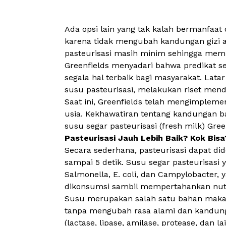
Ada opsi lain yang tak kalah bermanfaat 
karena tidak mengubah kandungan gizi a
pasteurisasi masih minim sehingga membu
Greenfields menyadari bahwa predikat se
segala hal terbaik bagi masyarakat. Lat
susu pasteurisasi, melakukan riset mend
Saat ini, Greenfields telah mengimpleme
usia. Kekhawatiran tentang kandungan bak
susu segar pasteurisasi (
fresh milk
) Gree
Pasteurisasi Jauh Lebih Baik? Kok Bisa
Secara sederhana, pasteurisasi dapat did
sampai 5 detik. Susu segar pasteurisas
Salmonella
,
E. coli
, dan
Campylobacter,
y
dikonsumsi sambil mempertahankan nutri
Susu merupakan salah satu bahan makanan
tanpa mengubah rasa alami dan kandungan
(
lactase,
lipase, amilase, protease, dan la