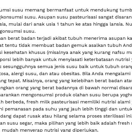
umsi susu memang bermanfaat untuk mendukung tumb
ngkonsumsi susu. Asupan susu pasteurisasi sangat dis
a, mulai dari anak usia 1 tahun ke atas hingga lansia. N
ngonsumsi susu.
han berat badan terjadi akibat tubuh menerima asupan ka
at tentu tidak membuat badan gemuk asalkan tubuh Anda 
si kesehatan khusus (misalnya anak yang kurang nafsu ma
rsi lebih banyak untuk menyiasati keterbatasan nutrisi 
h:
sesungguhnya semua jenis susu baik untuk tubuh oran
ktosa, alergi susu, dan atau obesitas. Bila Anda mengala
ang tepat. Misalnya, orang yang kelebihan berat badan a
angkan orang yang berat badannya di bawah normal dis
 disarankan mengonsumsi produk olahan susu berupa
yogh
lah berbeda, fresh milk pasteurisasi memiliki nutrisi ala
mi pemanasan pada suhu yang jauh lebih tinggi dan untu
dang dapat rusak atau hilang selama proses sterilisasi in
an susu segar, maka pilihan yang lebih baik adalah fresh m
mudah menyerap nutrisi yang diperlukan.