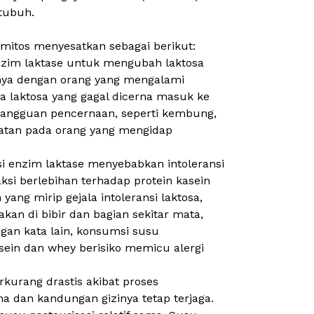
 tubuh.
mitos menyesatkan sebagai berikut:
zim laktase untuk mengubah laktosa
lnya dengan orang yang mengalami
ga laktosa yang gagal dicerna masuk ke
gangguan pencernaan, seperti kembung,
hatan pada orang yang mengidap
i enzim laktase menyebabkan intoleransi
si berlebihan terhadap protein kasein
g mirip gejala intoleransi laktosa,
an di bibir dan bagian sekitar mata,
ngan kata lain, konsumsi susu
asein dan
whey
berisiko memicu alergi
rkurang drastis akibat proses
a dan kandungan gizinya tetap terjaga.