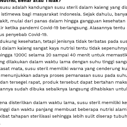
Nutrisi, Benar atau Tidak?
 susu adalah kandungan susu steril dalam kaleng yang dia
stimewa bagi masyarakat Indonesia. Sejak dahulu, banya
kit, mulai dari panas dalam hingga gangguan kesehatan p
ir ketika pandemi Covid-19 berlangsung. Alasannya tentu 
us penyebab Covid-19.
ung kesehatan, tetapi jenisnya tidak terbatas pada susu
l dalam kaleng sangat kaya nutrisi tentu tidak sepenuhnya
C hingga 1200C selama 20 sampai 40 menit untuk memasti
i yang dilakukan dalam waktu lama dengan suhu tinggi san
ra kasat mata, susu steril memiliki warna yang cenderung k
i menunjukkan adanya proses pemanasan susu pada suhu
 dan tersegel rapat, produk tersebut dapat bertahan maks
asannya sudah dibuka sebaiknya langsung dihabiskan unt
na disterilkan dalam waktu lama, susu steril memiliki ke
gi dan waktu panjang membuat beberapa nutrisi alami da
t tahapan sterilisasi sehingga lebih sulit diserap tubuh
.